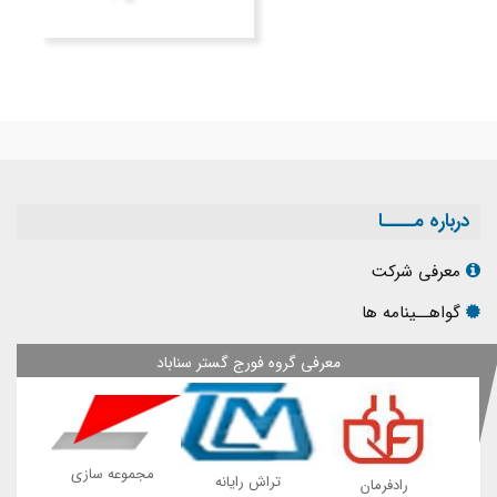
درباره مــــا
معرفی شرکت
گواهــینامه ها
معرفی گروه فورج گستر سناباد
مجموعه سازی
پی
تراش رایانه
رادفرمان