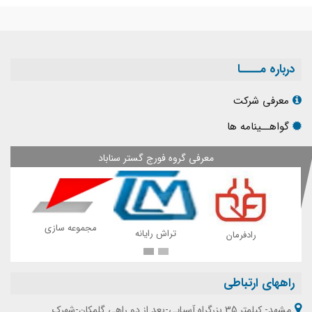
درباره مــــا
معرفی شرکت
گواهــینامه ها
معرفی گروه فورج گستر سناباد
مجموعه سازی
پی
تراش رایانه
رادفرمان
راههای ارتباطی
مشهد- کیلمتر 35 بزرگراه آسیایی-بعد از دو راهی گلمکان-شهرک